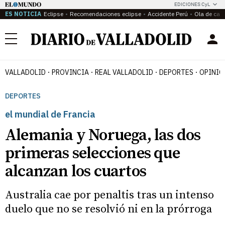
EDICIONES CyL
ES NOTICIA
Eclipse
Recomendaciones eclipse
Accidente Perú
Ola de calo
Menú
VALLADOLID
PROVINCIA
REAL VALLADOLID
DEPORTES
OPINIÓ
DEPORTES
el mundial de Francia
Alemania y Noruega, las dos
primeras selecciones que
alcanzan los cuartos
Australia cae por penaltis tras un intenso
duelo que no se resolvió ni en la prórroga