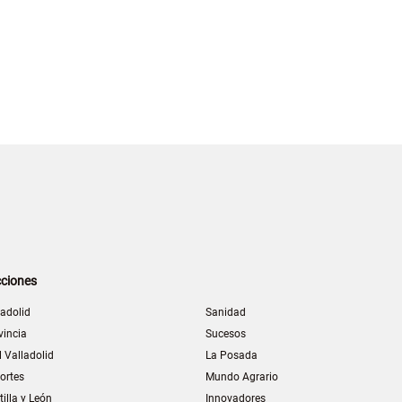
ciones
ladolid
Sanidad
vincia
Sucesos
l Valladolid
La Posada
ortes
Mundo Agrario
tilla y León
Innovadores