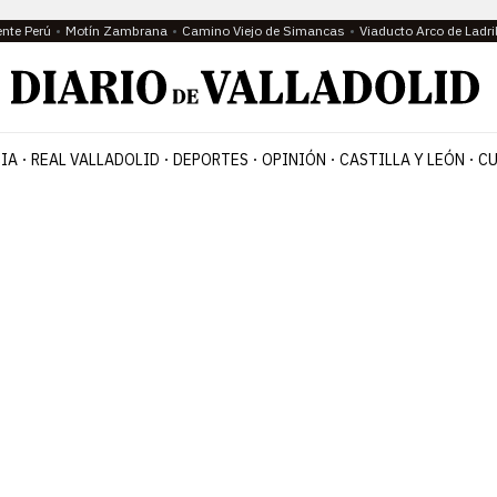
ente Perú
Motín Zambrana
Camino Viejo de Simancas
Viaducto Arco de Ladri
IA
REAL VALLADOLID
DEPORTES
OPINIÓN
CASTILLA Y LEÓN
CU