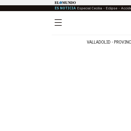
ES NOTICIA
Especial Cecilia
Eclipse
Accid
Menú
VALLADOLID
PROVINC