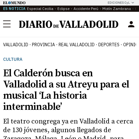
EDICIONES CyL
ES NOTICIA
Especial Cecilia
Eclipse
Accidente Perú
Motín Zambrana
Ca
Menú
VALLADOLID
PROVINCIA
REAL VALLADOLID
DEPORTES
OPINIÓ
CULTURA
El Calderón busca en
Valladolid a su Atreyu para el
musical ‘La historia
interminable’
El teatro congrega ya en Valladolid a cerca
de 130 jóvenes, algunos llegados de
Zaragoza, Málaga, León o Madrid, para