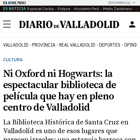
EDICIONES CyL
ES NOTICIA
Especial Cecilia
Eclipse
Accidente Perú
Motín Zambrana
Ca
Menú
VALLADOLID
PROVINCIA
REAL VALLADOLID
DEPORTES
OPINIÓ
CULTURA
Ni Oxford ni Hogwarts: la
espectacular biblioteca de
película que hay en pleno
centro de Valladolid
La Biblioteca Histórica de Santa Cruz en
Valladolid es uno de esos lugares que
parecen irreales: una estancia barroca con