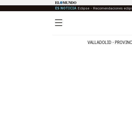
ES NOTICIA
Eclipse
Recomendaciones eclip
Menú
VALLADOLID
PROVINC