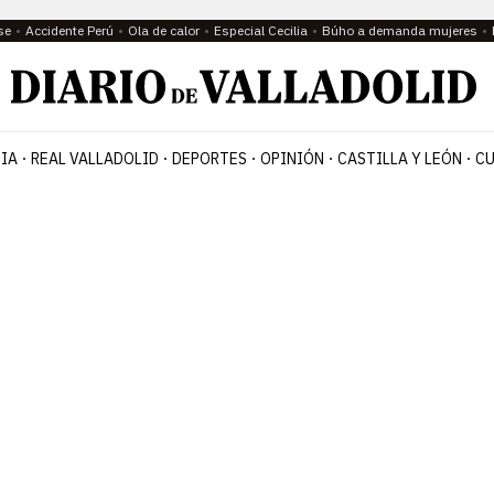
se
Accidente Perú
Ola de calor
Especial Cecilia
Búho a demanda mujeres
IA
REAL VALLADOLID
DEPORTES
OPINIÓN
CASTILLA Y LEÓN
CU