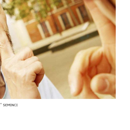
'
SEMINCI