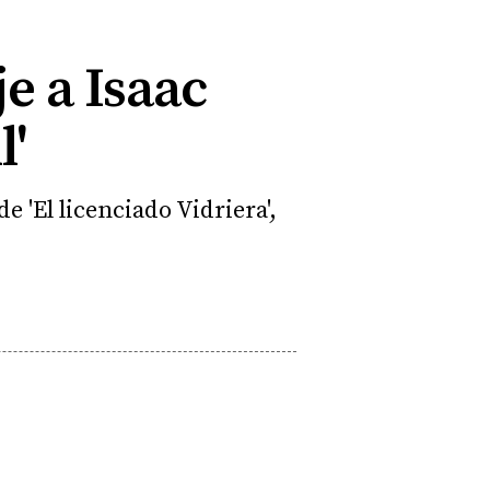
e a Isaac
l'
 'El licenciado Vidriera',