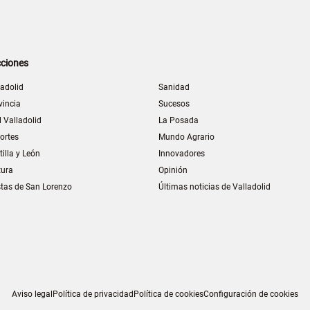
ciones
ladolid
Sanidad
vincia
Sucesos
l Valladolid
La Posada
ortes
Mundo Agrario
tilla y León
Innovadores
tura
Opinión
stas de San Lorenzo
Últimas noticias de Valladolid
Aviso legal
Política de privacidad
Política de cookies
Configuración de cookies