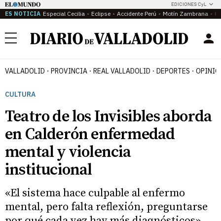
EDICIONES CyL
ES NOTICIA
Especial Cecilia
Eclipse
Accidente Perú
Motín Zambrana
Ca
Menú
VALLADOLID
PROVINCIA
REAL VALLADOLID
DEPORTES
OPINIÓ
CULTURA
Teatro de los Invisibles aborda
en Calderón enfermedad
mental y violencia
institucional
«El sistema hace culpable al enfermo
mental, pero falta reflexión, preguntarse
por qué cada vez hay más diagnósticos»,