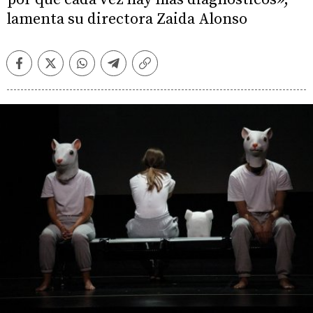
lamenta su directora Zaida Alonso
Facebook
Twitter
Whatsapp
Telegram
Copiar
enlace