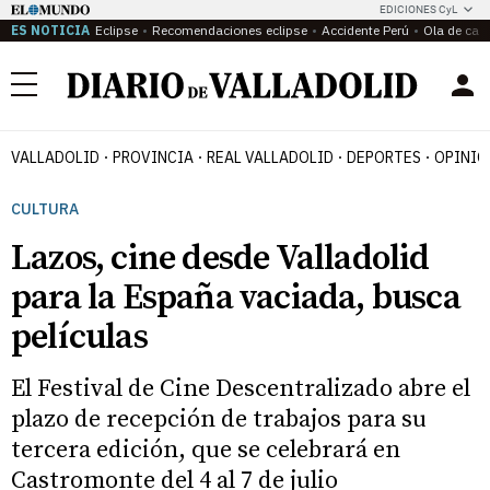
EDICIONES CyL
ES NOTICIA
Eclipse
Recomendaciones eclipse
Accidente Perú
Ola de calo
Menú
VALLADOLID
PROVINCIA
REAL VALLADOLID
DEPORTES
OPINIÓ
CULTURA
Lazos, cine desde Valladolid
para la España vaciada, busca
películas
El Festival de Cine Descentralizado abre el
plazo de recepción de trabajos para su
tercera edición, que se celebrará en
Castromonte del 4 al 7 de julio