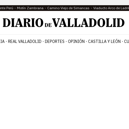
ente Perú
Motín Zambrana
Camino Viejo de Simancas
Viaducto Arco de Ladri
IA
REAL VALLADOLID
DEPORTES
OPINIÓN
CASTILLA Y LEÓN
CU