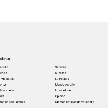
ciones
ladolid
Sanidad
vincia
Sucesos
l Valladolid
La Posada
ortes
Mundo Agrario
tilla y León
Innovadores
tura
Opinión
stas de San Lorenzo
Últimas noticias de Valladolid