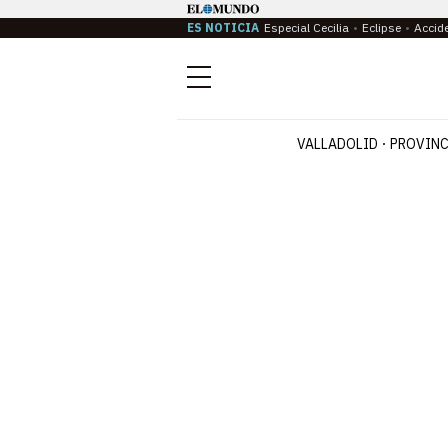
ES NOTICIA
Especial Cecilia
Eclipse
Accid
Menú
VALLADOLID
PROVINC