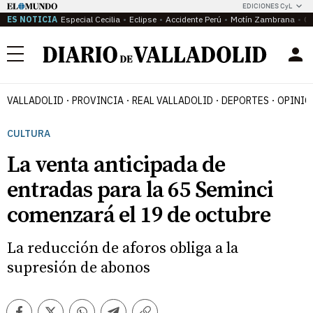
EDICIONES CyL
ES NOTICIA
Especial Cecilia
Eclipse
Accidente Perú
Motín Zambrana
Ca
Menú
VALLADOLID
PROVINCIA
REAL VALLADOLID
DEPORTES
OPINIÓ
CULTURA
La venta anticipada de
entradas para la 65 Seminci
comenzará el 19 de octubre
La reducción de aforos obliga a la
supresión de abonos