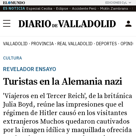
EDICIONES CyL
ES NOTICIA
Especial Cecilia
Eclipse
Accidente Perú
Motín Zambrana
Ca
Menú
VALLADOLID
PROVINCIA
REAL VALLADOLID
DEPORTES
OPINIÓ
CULTURA
REVELADOR ENSAYO
Turistas en la Alemania nazi
'Viajeros en el Tercer Reich', de la británica
Julia Boyd, reúne las impresiones que el
régimen de Hitler causó en los visitantes
extranjeros Muchos quedaron cautivados
por la imagen idílica y maquillada ofrecida