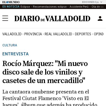
EDICIONES CyL
ES NOTICIA
Eclipse
Recomendaciones eclipse
Accidente Perú
Ola de calo
Menú
VALLADOLID
PROVINCIA
REAL VALLADOLID
DEPORTES
OPINIÓ
CULTURA
ENTREVISTA
Rocío Márquez: "Mi nuevo
disco sale de los vinilos y
casetes de un mercadillo"
La cantaora onubense presenta en el
Festival Ciutat Flamenco 'Visto en El
Jueves', álbum que además ha producido