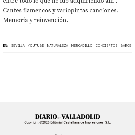
entre todo lo que he ido adquiriendo allí".
Cantes flamencos y variopintas canciones.
Memoria y reinvención.
EN:
SEVILLA
YOUTUBE
NATURALEZA
MERCADILLO
CONCIERTOS
BARCEL
Copyright ©2026 Editorial Castellana de Impresiones, S.L.