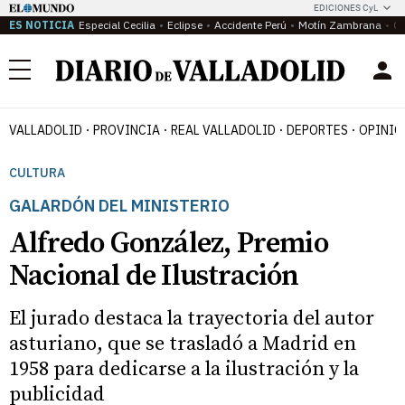
EDICIONES CyL
ES NOTICIA
Especial Cecilia
Eclipse
Accidente Perú
Motín Zambrana
Ca
Menú
VALLADOLID
PROVINCIA
REAL VALLADOLID
DEPORTES
OPINIÓ
CULTURA
GALARDÓN DEL MINISTERIO
Alfredo González, Premio
Nacional de Ilustración
El jurado destaca la trayectoria del autor
asturiano, que se trasladó a Madrid en
1958 para dedicarse a la ilustración y la
publicidad