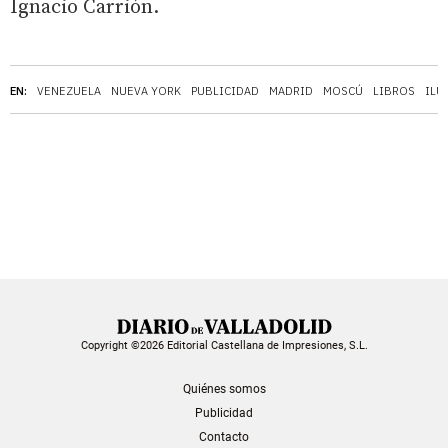
Ignacio Carrión.
EN:
VENEZUELA
NUEVA YORK
PUBLICIDAD
MADRID
MOSCÚ
LIBROS
ILU
Copyright ©2026 Editorial Castellana de Impresiones, S.L.
Quiénes somos
Publicidad
Contacto