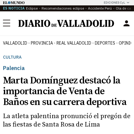
EDICIONES CyL
ES NOTICIA
Eclipse
Recomendaciones eclipse
Accidente Perú
Ola de calo
Menú
VALLADOLID
PROVINCIA
REAL VALLADOLID
DEPORTES
OPINIÓ
CULTURA
Palencia
Marta Domínguez destacó la
importancia de Venta de
Baños en su carrera deportiva
La atleta palentina pronunció el pregón de
las fiestas de Santa Rosa de Lima