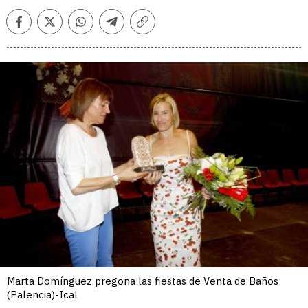
Facebook
Twitter
Whatsapp
Telegram
Copiar
enlace
Marta Domínguez pregona las fiestas de Venta de Baños
(Palencia)-Ical