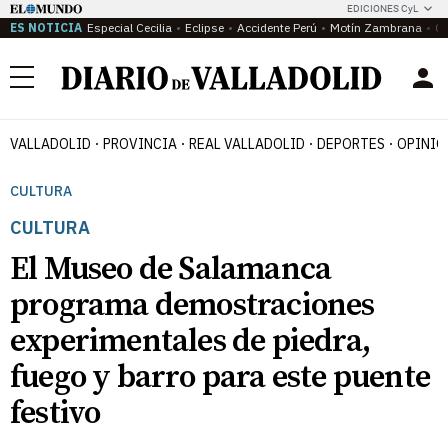
EDICIONES CyL
ES NOTICIA
Especial Cecilia
Eclipse
Accidente Perú
Motín Zambrana
Ca
Menú
VALLADOLID
PROVINCIA
REAL VALLADOLID
DEPORTES
OPINIÓ
CULTURA
CULTURA
El Museo de Salamanca
programa demostraciones
experimentales de piedra,
fuego y barro para este puente
festivo