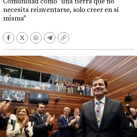
Comunidad como "una tierra que no
necesita reinventarse, solo creer en sí
misma"
Facebook
Twitter
Whatsapp
Telegram
Copiar
enlace