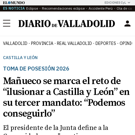
EDICIONES CyL
ES NOTICIA
Eclipse
Recomendaciones eclipse
Accidente Perú
Ola de calo
Menú
VALLADOLID
PROVINCIA
REAL VALLADOLID
DEPORTES
OPINIÓ
CASTILLA Y LEÓN
TOMA DE POSESIÓN 2026
Mañueco se marca el reto de
“ilusionar a Castilla y León” en
su tercer mandato: “Podemos
conseguirlo”
El presidente de la Junta define a la