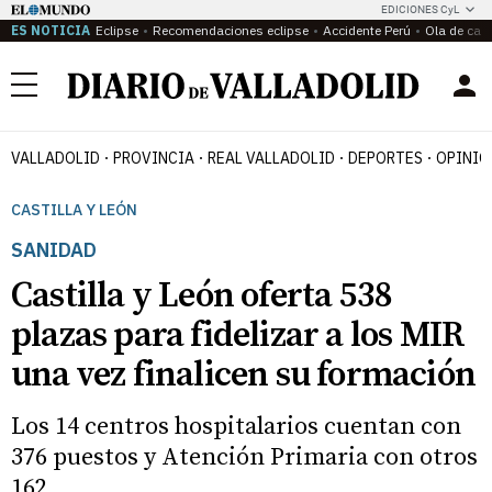
EDICIONES CyL
ES NOTICIA
Eclipse
Recomendaciones eclipse
Accidente Perú
Ola de calo
Menú
VALLADOLID
PROVINCIA
REAL VALLADOLID
DEPORTES
OPINIÓ
CASTILLA Y LEÓN
SANIDAD
Castilla y León oferta 538
plazas para fidelizar a los MIR
una vez finalicen su formación
Los 14 centros hospitalarios cuentan con
376 puestos y Atención Primaria con otros
162