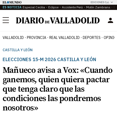
EDICIONES CyL
ES NOTICIA
Especial Cecilia
Eclipse
Accidente Perú
Motín Zambrana
Ca
Menú
VALLADOLID
PROVINCIA
REAL VALLADOLID
DEPORTES
OPINIÓ
CASTILLA Y LEÓN
ELECCIONES 15-M 2026 CASTILLA Y LEÓN
Mañueco avisa a Vox: «Cuando
ganemos, quien quiera pactar
que tenga claro que las
condiciones las pondremos
nosotros»