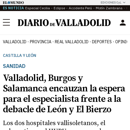
EDICIONES CyL
ES NOTICIA
Especial Cecilia
Eclipse
Accidente Perú
Motín Zambrana
Ca
Menú
VALLADOLID
PROVINCIA
REAL VALLADOLID
DEPORTES
OPINIÓ
CASTILLA Y LEÓN
SANIDAD
Valladolid, Burgos y
Salamanca encauzan la espera
para el especialista frente a la
debacle de León y El Bierzo
Los dos hospitales vallisoletanos, el