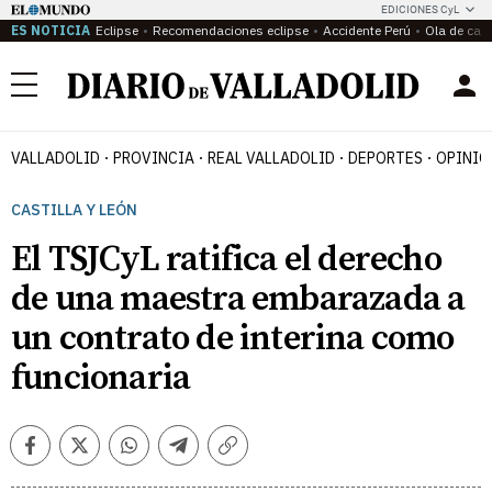
EDICIONES CyL
ES NOTICIA
Eclipse
Recomendaciones eclipse
Accidente Perú
Ola de calo
Menú
VALLADOLID
PROVINCIA
REAL VALLADOLID
DEPORTES
OPINIÓ
CASTILLA Y LEÓN
El TSJCyL ratifica el derecho
de una maestra embarazada a
un contrato de interina como
funcionaria
Facebook
Twitter
Whatsapp
Telegram
Copiar
enlace