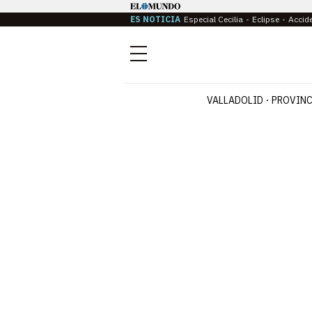
ES NOTICIA
Especial Cecilia
Eclipse
Accid
Menú
VALLADOLID
PROVINC