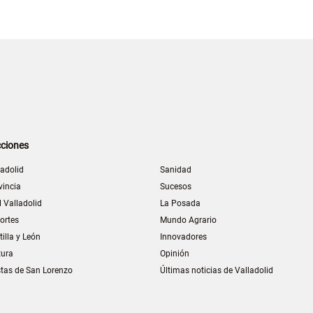
ciones
ladolid
Sanidad
vincia
Sucesos
l Valladolid
La Posada
ortes
Mundo Agrario
tilla y León
Innovadores
tura
Opinión
stas de San Lorenzo
Últimas noticias de Valladolid