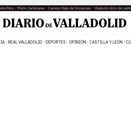
ente Perú
Motín Zambrana
Camino Viejo de Simancas
Viaducto Arco de Ladri
IA
REAL VALLADOLID
DEPORTES
OPINIÓN
CASTILLA Y LEÓN
CU