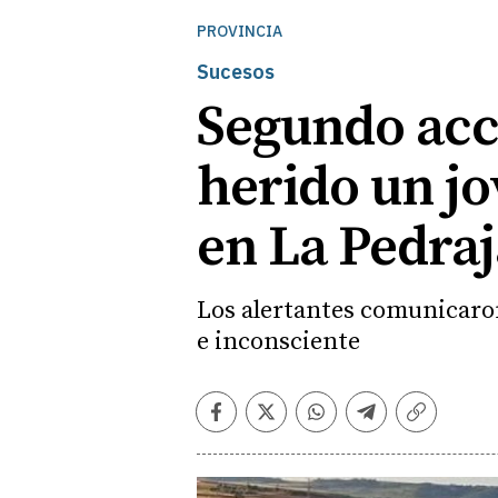
PROVINCIA
Sucesos
Segundo acci
herido un j
en La Pedraj
Los alertantes comunicaron
e inconsciente
Facebook
Twitter
Whatsapp
Telegram
Copiar
enlace