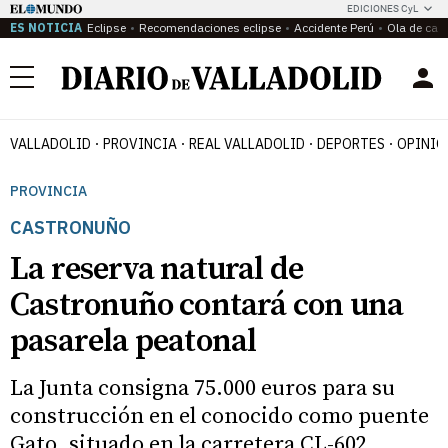
EDICIONES CyL
ES NOTICIA
Eclipse
Recomendaciones eclipse
Accidente Perú
Ola de calo
Menú
VALLADOLID
PROVINCIA
REAL VALLADOLID
DEPORTES
OPINIÓ
PROVINCIA
CASTRONUÑO
La reserva natural de
Castronuño contará con una
pasarela peatonal
La Junta consigna 75.000 euros para su
construcción en el conocido como puente
Gato, situado en la carretera CL-602