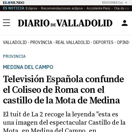
EDICIONES CyL
ES NOTICIA
Eclipse
Recomendaciones eclipse
Accidente Perú
Ola de calo
Menú
VALLADOLID
PROVINCIA
REAL VALLADOLID
DEPORTES
OPINIÓ
PROVINCIA
MEDINA DEL CAMPO
Televisión Española confunde
el Coliseo de Roma con el
castillo de la Mota de Medina
El tuit de La 2 recoge la leyenda "esta es
una imagen del espectacular Castillo de la
Mota, en Medina del Campo, en