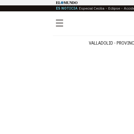
ES NOTICIA
Especial Cecilia
Eclipse
Accid
Menú
VALLADOLID
PROVINC