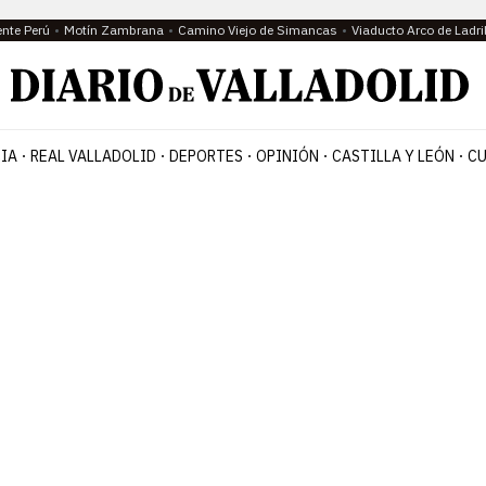
ente Perú
Motín Zambrana
Camino Viejo de Simancas
Viaducto Arco de Ladri
IA
REAL VALLADOLID
DEPORTES
OPINIÓN
CASTILLA Y LEÓN
CU