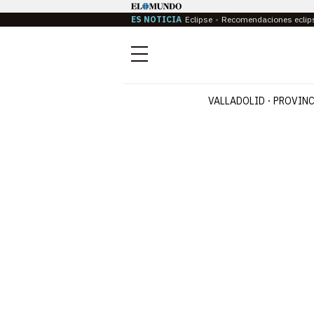
ES NOTICIA
Eclipse
Recomendaciones eclip
Menú
VALLADOLID
PROVINC