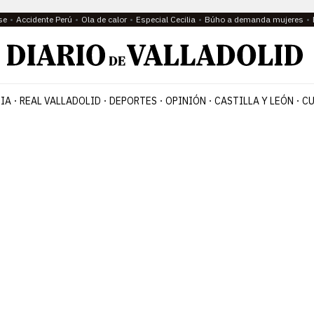
se
Accidente Perú
Ola de calor
Especial Cecilia
Búho a demanda mujeres
IA
REAL VALLADOLID
DEPORTES
OPINIÓN
CASTILLA Y LEÓN
CU