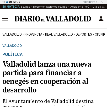
EDICIONES CyL
ES NOTICIA
Eclipse
Recomendaciones eclipse
Accidente Perú
Ola de calo
Menú
VALLADOLID
PROVINCIA
REAL VALLADOLID
DEPORTES
OPINIÓ
VALLADOLID
POLÍTICA
Valladolid lanza una nueva
partida para financiar a
oenegés en cooperación al
desarrollo
El Ayuntamiento de Valladolid destina