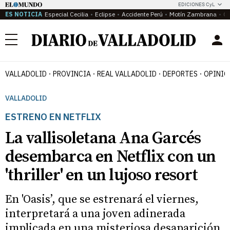
EDICIONES CyL
ES NOTICIA
Especial Cecilia
Eclipse
Accidente Perú
Motín Zambrana
Ca
Menú
VALLADOLID
PROVINCIA
REAL VALLADOLID
DEPORTES
OPINIÓ
VALLADOLID
ESTRENO EN NETFLIX
La vallisoletana Ana Garcés
desembarca en Netflix con un
'thriller' en un lujoso resort
En 'Oasis’, que se estrenará el viernes,
interpretará a una joven adinerada
implicada en una misteriosa desaparición