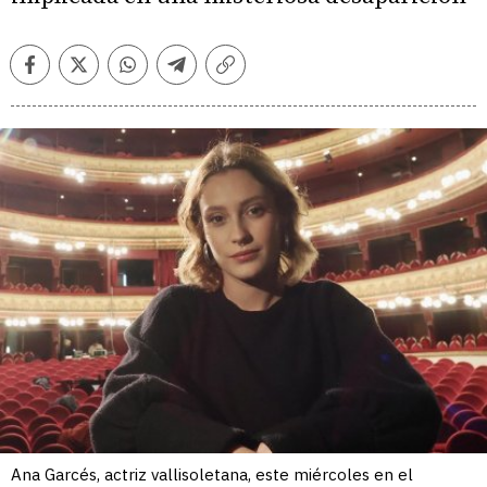
Facebook
Twitter
Whatsapp
Telegram
Copiar
enlace
Ana Garcés, actriz vallisoletana, este miércoles en el