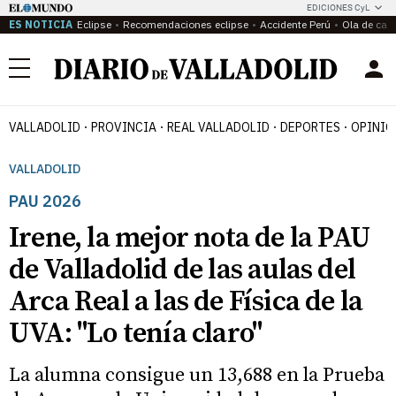
EDICIONES CyL
ES NOTICIA
Eclipse
Recomendaciones eclipse
Accidente Perú
Ola de calo
Menú
VALLADOLID
PROVINCIA
REAL VALLADOLID
DEPORTES
OPINIÓ
VALLADOLID
PAU 2026
Irene, la mejor nota de la PAU
de Valladolid de las aulas del
Arca Real a las de Física de la
UVA: "Lo tenía claro"
La alumna consigue un 13,688 en la Prueba