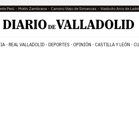
ente Perú
Motín Zambrana
Camino Viejo de Simancas
Viaducto Arco de Ladri
IA
REAL VALLADOLID
DEPORTES
OPINIÓN
CASTILLA Y LEÓN
CU