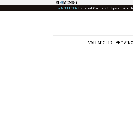
ES NOTICIA
Especial Cecilia
Eclipse
Accid
Menú
VALLADOLID
PROVINC