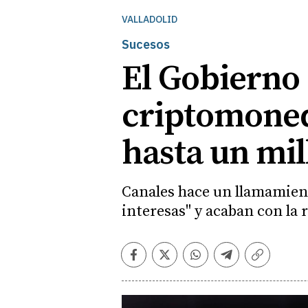
VALLADOLID
Sucesos
El Gobierno 
criptomoneda
hasta un mil
Canales hace un llamamient
interesas" y acaban con la 
Facebook
Twitter
Whatsapp
Telegram
Copiar
enlace