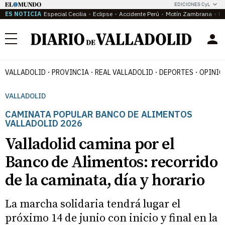
EDICIONES CyL
ES NOTICIA
Especial Cecilia
Eclipse
Accidente Perú
Motín Zambrana
Ca
Menú
VALLADOLID
PROVINCIA
REAL VALLADOLID
DEPORTES
OPINIÓ
VALLADOLID
CAMINATA POPULAR BANCO DE ALIMENTOS
VALLADOLID 2026
Valladolid camina por el
Banco de Alimentos: recorrido
de la caminata, día y horario
La marcha solidaria tendrá lugar el
próximo 14 de junio con inicio y final en la