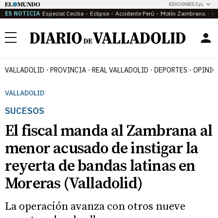
EDICIONES CyL
ES NOTICIA
Especial Cecilia
Eclipse
Accidente Perú
Motín Zambrana
Ca
Menú
VALLADOLID
PROVINCIA
REAL VALLADOLID
DEPORTES
OPINIÓ
VALLADOLID
SUCESOS
El fiscal manda al Zambrana al
menor acusado de instigar la
reyerta de bandas latinas en
Moreras (Valladolid)
La operación avanza con otros nueve