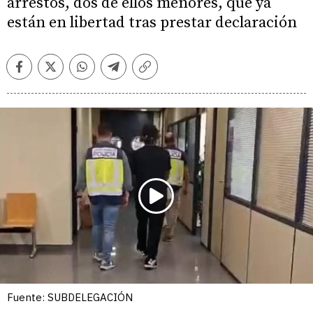
arrestos, dos de ellos menores, que ya
están en libertad tras prestar declaración
Facebook
Twitter
Whatsapp
Telegram
Copiar
enlace
Fuente: SUBDELEGACIÓN