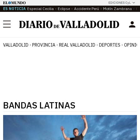
EDICIONES CyL
ES NOTICIA
Especial Cecilia
Eclipse
Accidente Perú
Motín Zambrana
Ca
Menú
VALLADOLID
PROVINCIA
REAL VALLADOLID
DEPORTES
OPINIÓ
BANDAS LATINAS