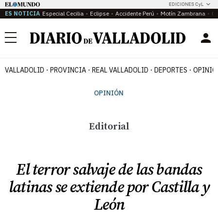
EDICIONES CyL
ES NOTICIA
Especial Cecilia
Eclipse
Accidente Perú
Motín Zambrana
Ca
Menú
VALLADOLID
PROVINCIA
REAL VALLADOLID
DEPORTES
OPINIÓ
OPINIÓN
Editorial
El terror salvaje de las bandas
latinas se extiende por Castilla y
León