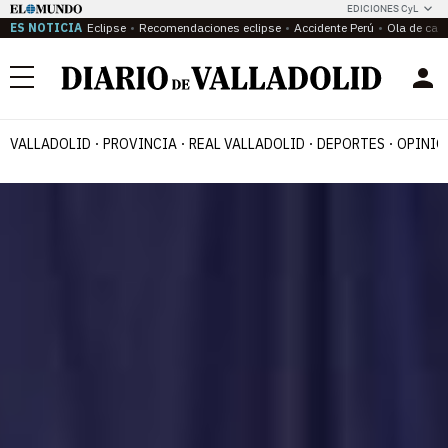
EDICIONES CyL
ES NOTICIA
Eclipse
Recomendaciones eclipse
Accidente Perú
Ola de calo
Menú
VALLADOLID
PROVINCIA
REAL VALLADOLID
DEPORTES
OPINIÓ