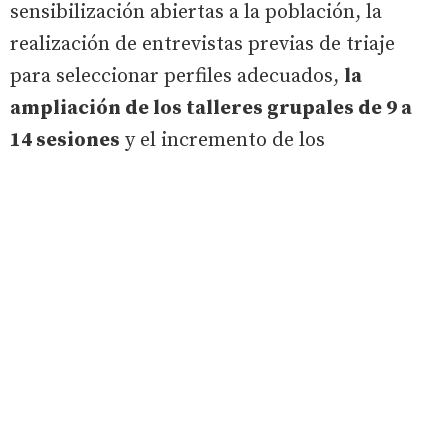
sensibilización abiertas a la población, la
realización de entrevistas previas de triaje
para seleccionar perfiles adecuados,
la
ampliación de los talleres grupales de 9 a
14 sesiones
y el incremento de los
tratamientos neuropsicológicos individuales,
que han pasado de dos sesiones iniciales a
ocho en la actualidad.
Además, el programa ha incluido acciones
formativas dirigidas a profesionales del
Programa de Envejecimiento Activo y
Saludable y Educadores de los Centros
Asistenciales de la Diputación, con
un curso