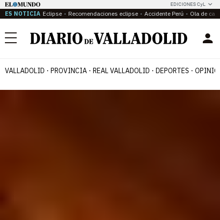
EDICIONES CyL
ES NOTICIA
Eclipse
Recomendaciones eclipse
Accidente Perú
Ola de calo
Menú
VALLADOLID
PROVINCIA
REAL VALLADOLID
DEPORTES
OPINIÓ