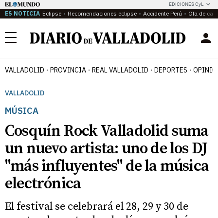
EDICIONES CyL
ES NOTICIA
Eclipse
Recomendaciones eclipse
Accidente Perú
Ola de calo
Menú
VALLADOLID
PROVINCIA
REAL VALLADOLID
DEPORTES
OPINIÓ
VALLADOLID
MÚSICA
Cosquín Rock Valladolid suma
un nuevo artista: uno de los DJ
"más influyentes" de la música
electrónica
El festival se celebrará el 28, 29 y 30 de