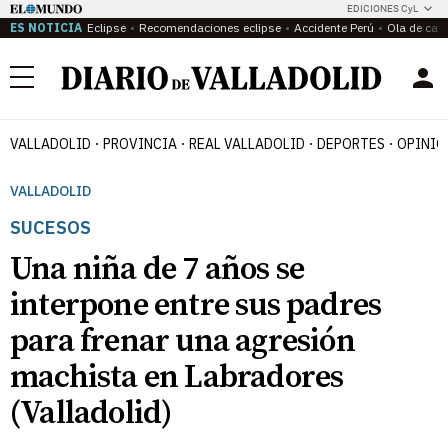
EDICIONES CyL
ES NOTICIA
Eclipse
Recomendaciones eclipse
Accidente Perú
Ola de calo
Menú
VALLADOLID
PROVINCIA
REAL VALLADOLID
DEPORTES
OPINIÓ
VALLADOLID
SUCESOS
Una niña de 7 años se
interpone entre sus padres
para frenar una agresión
machista en Labradores
(Valladolid)