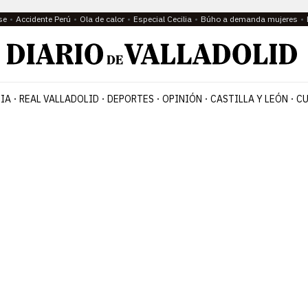
se
Accidente Perú
Ola de calor
Especial Cecilia
Búho a demanda mujeres
IA
REAL VALLADOLID
DEPORTES
OPINIÓN
CASTILLA Y LEÓN
CU