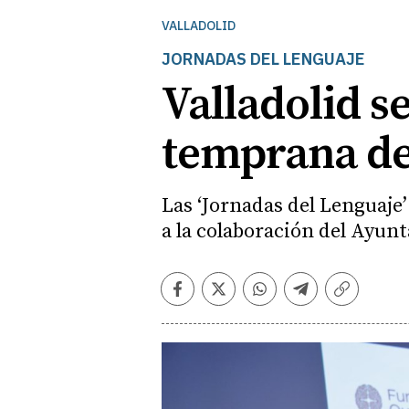
VALLADOLID
JORNADAS DEL LENGUAJE
Valladolid s
temprana de 
Las ‘Jornadas del Lenguaje’
a la colaboración del Ayun
Facebook
Twitter
Whatsapp
Telegram
Copiar
enlace