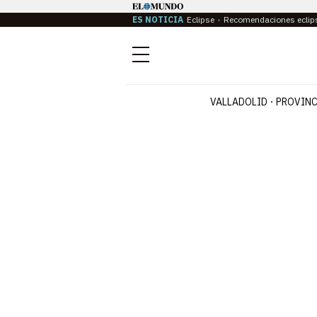
ES NOTICIA
Eclipse
Recomendaciones eclip
Menú
VALLADOLID
PROVINC