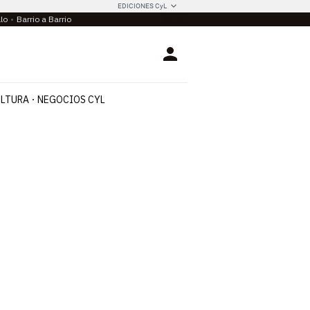
EDICIONES CyL
llo
Barrio a Barrio
Login
LTURA
NEGOCIOS CYL