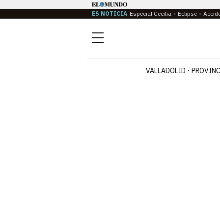
ES NOTICIA
Especial Cecilia
Eclipse
Accid
Menú
VALLADOLID
PROVINC