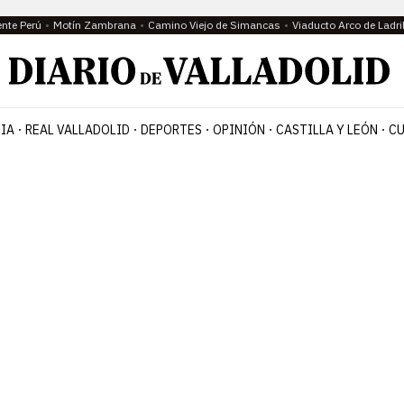
ente Perú
Motín Zambrana
Camino Viejo de Simancas
Viaducto Arco de Ladri
IA
REAL VALLADOLID
DEPORTES
OPINIÓN
CASTILLA Y LEÓN
CU