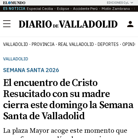
EDICIONES CyL
ES NOTICIA
Especial Cecilia
Eclipse
Accidente Perú
Motín Zambrana
Ca
Menú
VALLADOLID
PROVINCIA
REAL VALLADOLID
DEPORTES
OPINIÓ
VALLADOLID
SEMANA SANTA 2026
El encuentro de Cristo
Resucitado con su madre
cierra este domingo la Semana
Santa de Valladolid
La plaza Mayor acoge este momento que