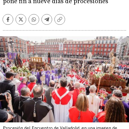
pone fin a nueve días de procesiones
Facebook
Twitter
Whatsapp
Telegram
Copiar
enlace
Procesión del Encuentro de Valladolid, en una imagen de