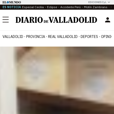
EDICIONES CyL
ES NOTICIA
Especial Cecilia
Eclipse
Accidente Perú
Motín Zambrana
Ca
Menú
VALLADOLID
PROVINCIA
REAL VALLADOLID
DEPORTES
OPINIÓ