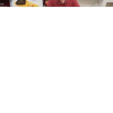
Vitín con el pastel dedicado a Los Goya
JUAN GARCÍA
Vitín con el pastel dedicado a Los
/4
Goya