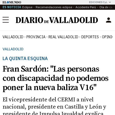
EDICIONES CyL
ES NOTICIA
Eclipse
Recomendaciones eclipse
Accidente Perú
Ola de calo
Menú
VALLADOLID
PROVINCIA
REAL VALLADOLID
DEPORTES
OPINIÓ
VALLADOLID
LA QUINTA ESQUINA
Fran Sardón: "Las personas
con discapacidad no podemos
poner la nueva baliza V16"
El vicepresidente del CERMI a nivel
nacional, presidente en Castilla y León y
presidente de Impulsa Igualdad explica