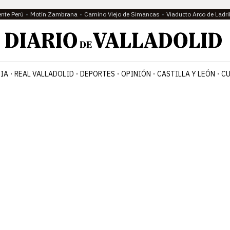
ente Perú
Motín Zambrana
Camino Viejo de Simancas
Viaducto Arco de Ladri
IA
REAL VALLADOLID
DEPORTES
OPINIÓN
CASTILLA Y LEÓN
CU