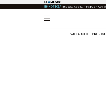
ES NOTICIA
Especial Cecilia
Eclipse
Accid
Menú
VALLADOLID
PROVINC