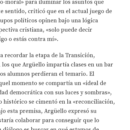
co-moral» para iluminar los asuntos que
e sentido, criticó que en el actual juego de
rupos políticos opinen bajo una lógica
pectiva cristiana, «solo puede decir
igo o estás contra mí».
a recordar la etapa de la Transición,
los que Argüello impartía clases en un bar
los alumnos perdieran el temario. El
quel momento se compartía un «ideal de
edad democrática con sus luces y sombras»,
histórico se cimentó en la «reconciliación,
jo esta premisa, Argüello expresó su
taría colaborar para conseguir que lo
 diálogo es buscar en qué estamos de