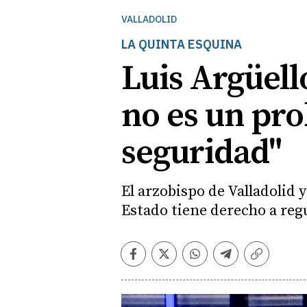
VALLADOLID
LA QUINTA ESQUINA
Luis Argüell
no es un pro
seguridad"
El arzobispo de Valladolid 
Estado tiene derecho a regu
Facebook
Twitter
Whatsapp
Telegram
Copiar
enlace