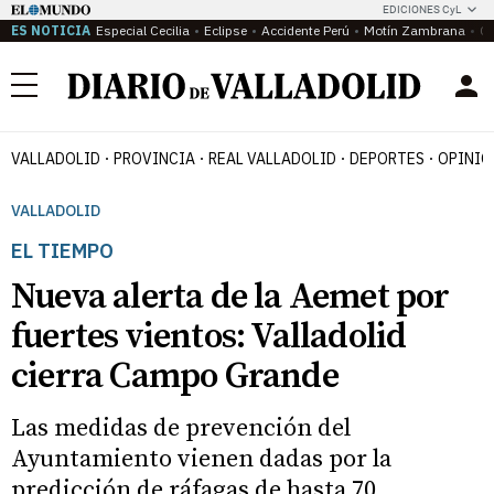
EDICIONES CyL
ES NOTICIA
Especial Cecilia
Eclipse
Accidente Perú
Motín Zambrana
Ca
Menú
VALLADOLID
PROVINCIA
REAL VALLADOLID
DEPORTES
OPINIÓ
VALLADOLID
EL TIEMPO
Nueva alerta de la Aemet por
fuertes vientos: Valladolid
cierra Campo Grande
Las medidas de prevención del
Ayuntamiento vienen dadas por la
predicción de ráfagas de hasta 70