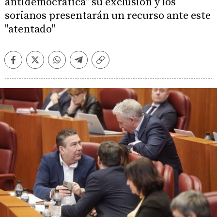
antidemocrática" su exclusión y los
sorianos presentarán un recurso ante este
"atentado"
Facebook
Twitter
Whatsapp
Telegram
Copiar
enlace