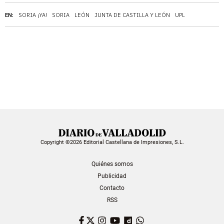
EN:
SORIA ¡YA!
SORIA
LEÓN
JUNTA DE CASTILLA Y LEÓN
UPL
Copyright ©2026 Editorial Castellana de Impresiones, S.L.
Quiénes somos
Publicidad
Contacto
RSS
Facebook
Twitter
Instagram
YouTube
Dailymotion
WhatsApp