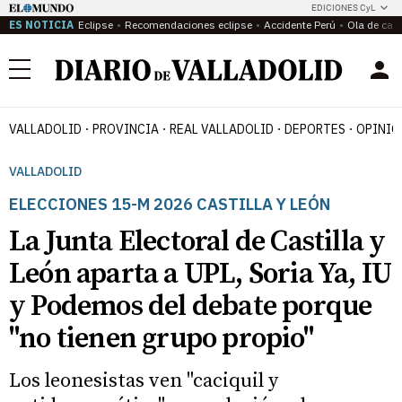
EDICIONES CyL
ES NOTICIA
Eclipse
Recomendaciones eclipse
Accidente Perú
Ola de calo
Menú
VALLADOLID
PROVINCIA
REAL VALLADOLID
DEPORTES
OPINIÓ
VALLADOLID
ELECCIONES 15-M 2026 CASTILLA Y LEÓN
La Junta Electoral de Castilla y
León aparta a UPL, Soria Ya, IU
y Podemos del debate porque
"no tienen grupo propio"
Los leonesistas ven "caciquil y