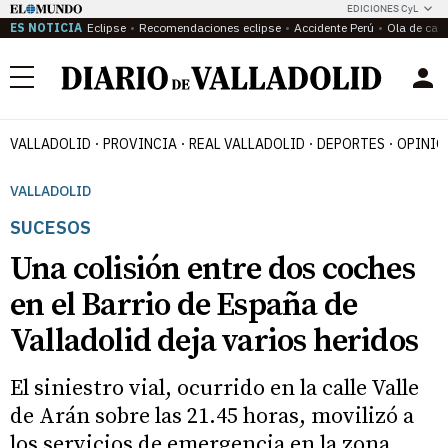
EDICIONES CyL
ES NOTICIA
Eclipse
Recomendaciones eclipse
Accidente Perú
Ola de calo
Menú
VALLADOLID
PROVINCIA
REAL VALLADOLID
DEPORTES
OPINIÓ
VALLADOLID
SUCESOS
Una colisión entre dos coches
en el Barrio de España de
Valladolid deja varios heridos
El siniestro vial, ocurrido en la calle Valle
de Arán sobre las 21.45 horas, movilizó a
los servicios de emergencia en la zona