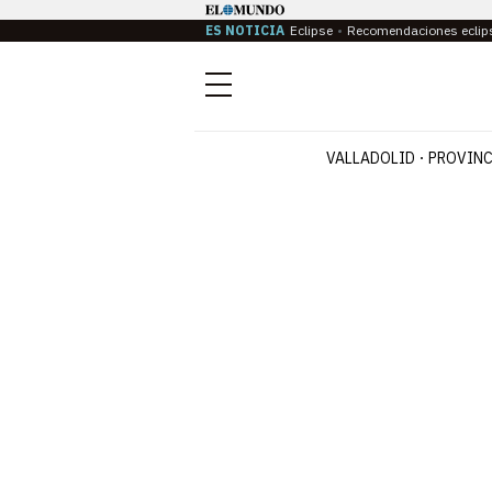
ES NOTICIA
Eclipse
Recomendaciones eclip
Menú
VALLADOLID
PROVINC