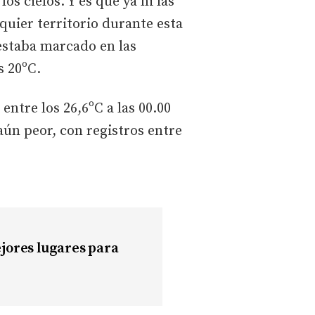
s cielos. Y es que ya ni las
quier territorio durante esta
estaba marcado en las
s 20ºC.
ntre los 26,6ºC a las 00.00
aún peor, con registros entre
mejores lugares para