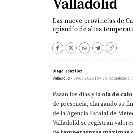
Valladolid
Las nueve provincias de Ca
episodio de altas temperatu
Facebook
Twitter
Whatsapp
Telegram
Copiar
enlace
Diego González
Valladolid
09.08.2025 | 07:30
Actualizado:
Pasan los días y la
ola de cal
de presencia, alargando su fi
de la Agencia Estatal de Mete
Valladolid se registran valor
de
temperaturas máximas qu