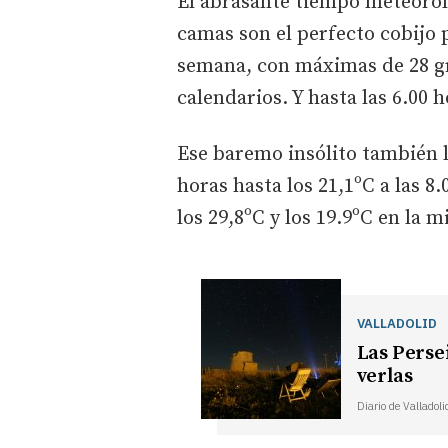
El abrasante tiempo meteorológ
camas son el perfecto cobijo p
semana, con máximas de 28 gra
calendarios. Y hasta las 6.00
Ese baremo insólito también l
horas hasta los 21,1ºC a las 8
los 29,8ºC y los 19.9ºC en la 
VALLADOLID
Las Persei
verlas
Diario de Valladoli