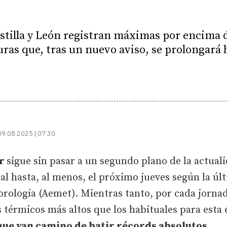
stilla y León registran máximas por encima 
ras que, tras un nuevo aviso, se prolongará h
09.08.2025 | 07:30
or
sigue sin pasar a un segundo plano de la actual
nal hasta, al menos, el próximo jueves según la úl
orología (Aemet). Mientras tanto, por cada jorna
es térmicos más altos que los habituales para est
e van camino de batir récords absolutos
.