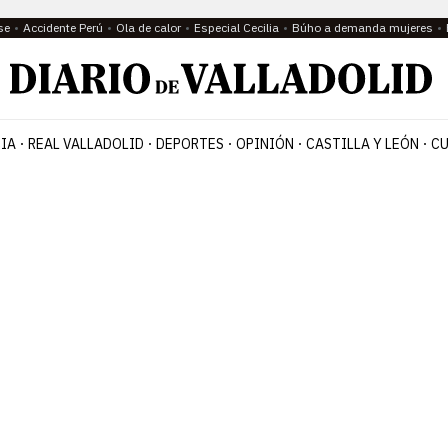
se
Accidente Perú
Ola de calor
Especial Cecilia
Búho a demanda mujeres
IA
REAL VALLADOLID
DEPORTES
OPINIÓN
CASTILLA Y LEÓN
CU