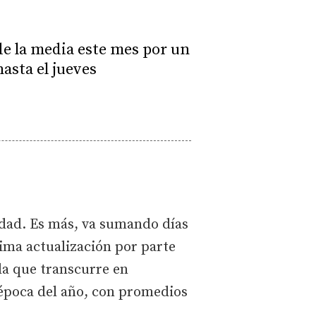
de la media este mes por un
asta el jueves
idad. Es más, va sumando días
tima actualización por parte
da que transcurre en
a época del año, con promedios