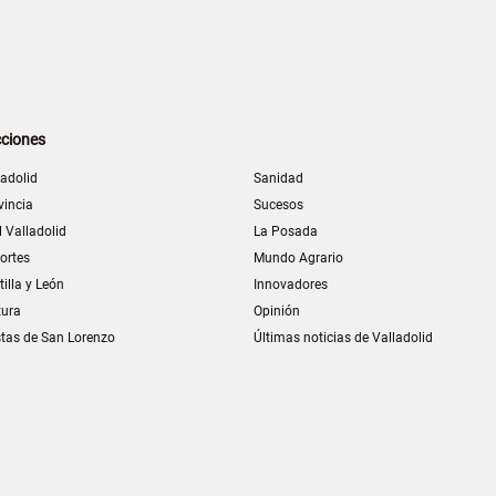
ciones
ladolid
Sanidad
vincia
Sucesos
l Valladolid
La Posada
ortes
Mundo Agrario
tilla y León
Innovadores
tura
Opinión
stas de San Lorenzo
Últimas noticias de Valladolid