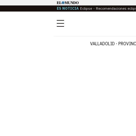
ES NOTICIA
Eclipse
Recomendaciones eclip
Menú
VALLADOLID
PROVINC