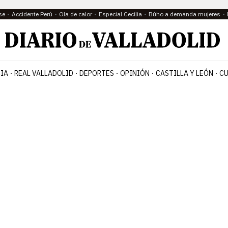
se
Accidente Perú
Ola de calor
Especial Cecilia
Búho a demanda mujeres
IA
REAL VALLADOLID
DEPORTES
OPINIÓN
CASTILLA Y LEÓN
CU