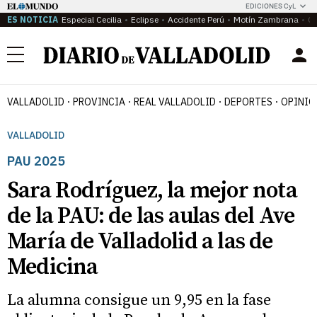
EDICIONES CyL
ES NOTICIA
Especial Cecilia
Eclipse
Accidente Perú
Motín Zambrana
Ca
Menú
VALLADOLID
PROVINCIA
REAL VALLADOLID
DEPORTES
OPINIÓ
VALLADOLID
PAU 2025
Sara Rodríguez, la mejor nota
de la PAU: de las aulas del Ave
María de Valladolid a las de
Medicina
La alumna consigue un 9,95 en la fase