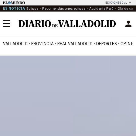
EDICIONES CyL
ES NOTICIA
Eclipse
Recomendaciones eclipse
Accidente Perú
Ola de calo
Menú
VALLADOLID
PROVINCIA
REAL VALLADOLID
DEPORTES
OPINIÓ