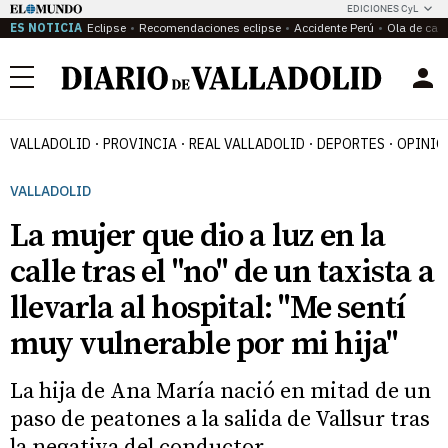
EDICIONES CyL
ES NOTICIA
Eclipse
Recomendaciones eclipse
Accidente Perú
Ola de calo
Menú
VALLADOLID
PROVINCIA
REAL VALLADOLID
DEPORTES
OPINIÓ
VALLADOLID
La mujer que dio a luz en la
calle tras el "no" de un taxista a
llevarla al hospital: "Me sentí
muy vulnerable por mi hija"
La hija de Ana María nació en mitad de un
paso de peatones a la salida de Vallsur tras
la negativa del conductor